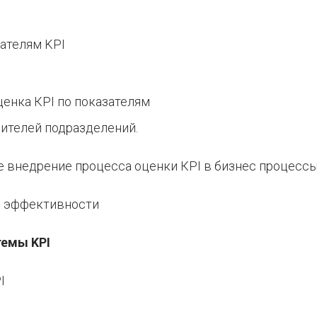
зателям KPI
ценка КРI по показателям
дителей подразделений.
 внедрение процесса оценки КРI в бизнес процесс
й эффективности
темы KPI
I