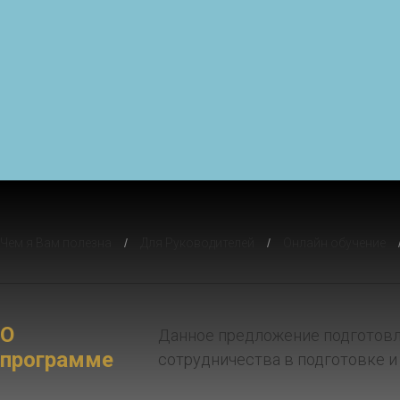
Чем я Вам полезна
/
Для Руководителей
/
Онлайн обучение
О
Данное предложение подготовл
программе
сотрудничества в подготовке и