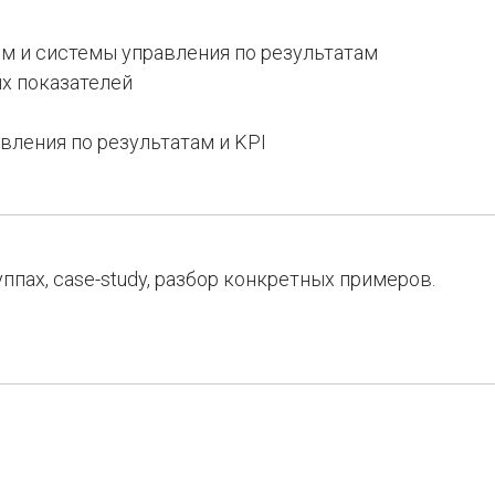
ния эффективностью
ям и системы управления по результатам
и и стимулирования.
ых показателей
вления по результатам и KPI
ппах, case-study, разбор конкретных примеров.
и