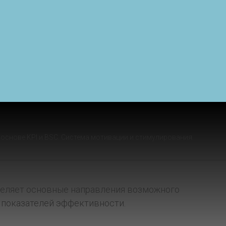
основе KPI и BSC. Система мотивации и стимулирования.
деляет основные направления возможного
 показателей эффективности.