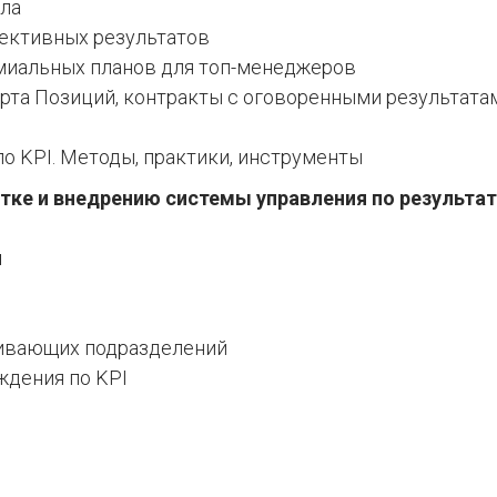
ула
ективных результатов
миальных планов для топ-менеджеров
рта Позиций, контракты с оговоренными результата
о KPI. Методы, практики, инструменты
отке и внедрению системы управления по результа
я
живающих подразделений
ждения по KPI