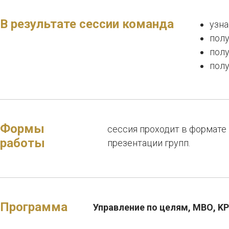
Сессии по разрабо
В результате сессии команда
узна
на основе KPI и BS
полу
пол
полу
Формы
сессия проходит в формате 
работы
презентации групп.
П
Программа
Управление по целям, МВО, KP